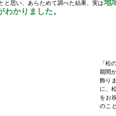
地
とと思い、あらためて調べた結果、実は
がわかりました。
】
「松
期間
飾り
に、
をお
のこ