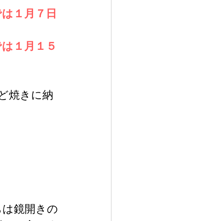
では１月７日
。
では１月１５
ど焼きに納
ちは鏡開きの