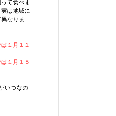
割って食べま
、実は地域に
て異なりま
では１月１１
。
では１月１５
。
がいつなの