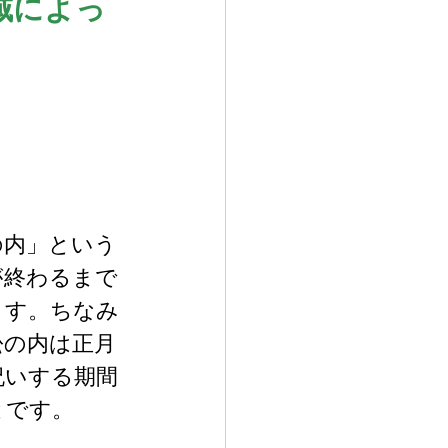
域によっ
の内」という
が終わるまで
ます。ちなみ
松の内は正月
祝いする期間
とです。