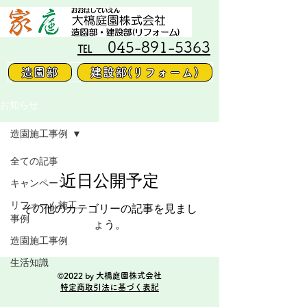
℡ 045-891-5363
造園部
建設部(リフォーム)
お知らせ
造園施工事例
全ての記事
近日公開予定
キャンペーン
リフォーム施工
その他のカテゴリーの記事を見まし
事例
ょう。
造園施工事例
生活知識
©2022 by 大橋庭園株式会社
特定商取引法に基づく表記